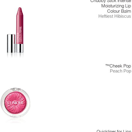
Chubby Stick Intense
Moisturizing Lip
Colour Balm
Heftiest Hibiscus
Cheek Pop™
Peach Pop
Quickliner for Lips