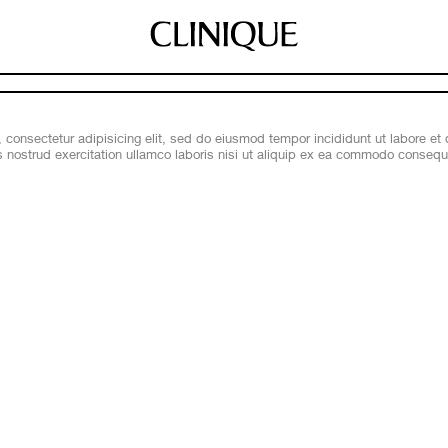
 consectetur adipisicing elit, sed do eiusmod tempor incididunt ut labore et
 nostrud exercitation ullamco laboris nisi ut aliquip ex ea commodo consequ