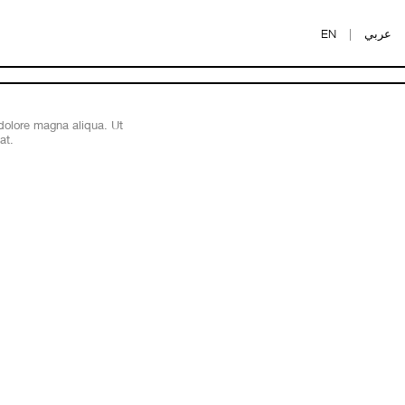
EN
|
عربي
 dolore magna aliqua. Ut
at.