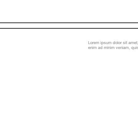
Skip
to
main
content
Lorem ipsum dolor sit amet,
enim ad minim veniam, quis