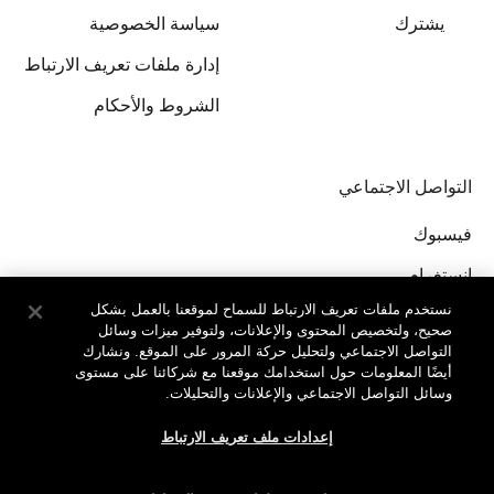
يشترك
سياسة الخصوصية
إدارة ملفات تعريف الارتباط
الشروط والأحكام
التواصل الاجتماعي
فيسبوك
إنستغرام
نستخدم ملفات تعريف الارتباط للسماح لموقعنا بالعمل بشكل
صحيح، ولتخصيص المحتوى والإعلانات، ولتوفير ميزات وسائل
التواصل الاجتماعي ولتحليل حركة المرور على الموقع. ونشارك
أيضًا المعلومات حول استخدامك موقعنا مع شركائنا على مستوى
وسائل التواصل الاجتماعي والإعلانات والتحليلات.
جميع الحقوق محفوظة لدى © Clinique Laboratories, llc.
إعدادات ملف تعريف الارتباط