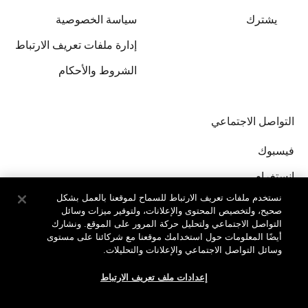
United Kingdom
يشترك
سياسة الخصوصية
إدارة ملفات تعريف الارتباط
الشروط والأحكام
التواصل الاجتماعي
فيسبوك
إنستغرام
نستخدم ملفات تعريف الارتباط للسماح لموقعنا بالعمل بشكل
صحيح، ولتخصيص المحتوى والإعلانات، ولتوفير ميزات وسائل
التواصل الاجتماعي ولتحليل حركة المرور على الموقع. ونشارك
أيضًا المعلومات حول استخدامك موقعنا مع شركائنا على مستوى
وسائل التواصل الاجتماعي والإعلانات والتحليلات.
جميع الحقوق محفوظة لدى © Clinique Laboratories, llc.
إعدادات ملف تعريف الارتباط