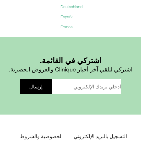
Deutschland
יש
España
France
Nederlands
Malaysia
Italia
اشتركي في القائمة.
français
deutsch
Japan
日本
d:
/
/
اشتركي لتلقي آخر أخبار Clinique والعروض الحصرية.
n)
Korea
한국의
/
Россия
ietnam)
Polska
Republic of South Africa
Sverige
Thailand
ไทย
/
التسجيل بالبريد الإلكتروني
الخصوصية والشروط
Türkiye