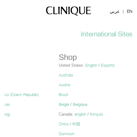
EN
عربي
|
International Sites
Shop
English
Español
United States:
/
Australia
Austria
blika (Czech Republic)
Brazil
eece)
België
Belgique
/
Kong)
english
français
Canada:
/
China
中国
/
Danmark