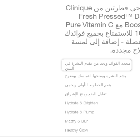
إمزجي قطرتين من Clinique
Fresh Pressed™ Da
Booster مع Pure Vitamin C
10% للاستمتاع بجميع فوائدك
ضلة - إضافة إلى لمسة
اح مجددة.
متعدد الفوائد ويحد من تقدم البشرة في
السن
يشد البشرة ويمنحها التماسك بوضوح
ينعم الخطوط الأولى ويحمي
تقليل البقع ومنح الإشراق
Hydrate & Brighten
Hydrate & Plump
Mattify & Blur
Healthy Glow