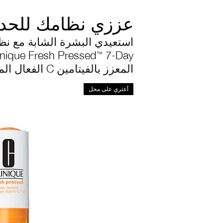
عززي نظامك للحد 
استعيدي البشرة الشابة مع نظ
7-Day الكامل،
inique Fresh Pressed
™
المعزز بالفيتامين C الفعال المنعش.
أعثري على محل