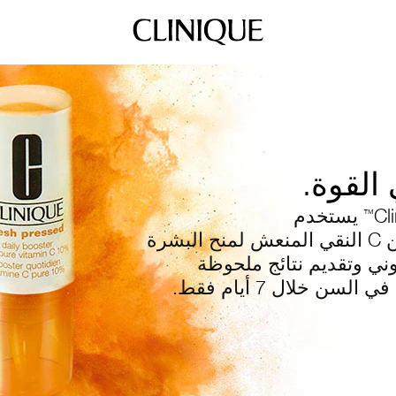
 القوة.
Cl
يستخدم
™
بشرة
وني وتقديم نتائج ملحوظة
سن خلال 7 أيام فقط.