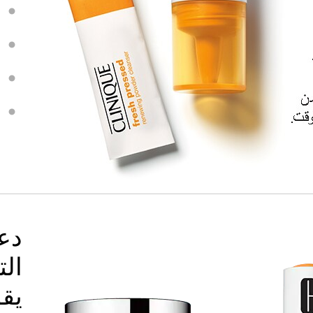
دع
ال
يقو