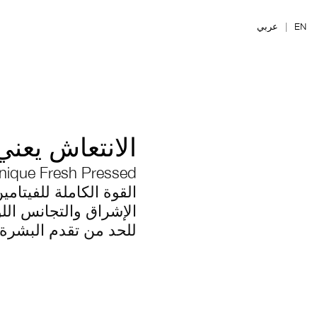
Ski
t
EN
|
عربي
mai
conten
الانتعاش يعني
inique Fresh Pressed
القوة الكاملة للفيتامين C النقي المنعش لمنح ال
الإشراق والتجانس الل
للحد من تقدم البشرة في ال