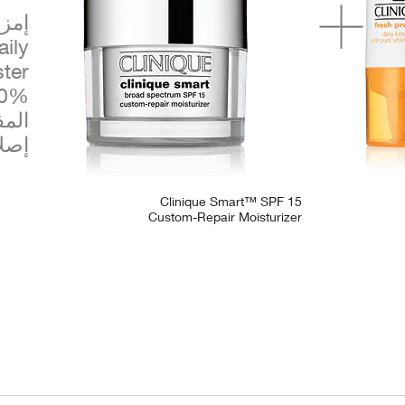
ily
المف
إصل
Clinique Smart™ SPF 15
Custom-Repair Moisturizer